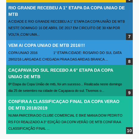
RIO GRANDE RECEBEU A 1° ETAPA DA COPA UNIAO DE
MTB
A CIDADE E RIO GRANDE RECEBEU A 1° ETAPA DA COPA UNIÃO DE MTB
NESTE DOMINGO 16 DE ABRIL DE 2017 EM CIRCUITO DE 30 KM POR
VOLTA ,COM UMA...
VEM AI COPA UNIAO DE MTB 2016!!!
COPA UNIAO 2016 1° ETAPA CIDADE: ROSARIO DO SUL DATA
28/02/16 LARGADA E CHEGADA PRAIA DAS AREIAS BRANCA ...
CAÇAPAVA DO SUL RECEBO A 6° ETAPA DA COPA
UNIAO DE MTB
6ª Etapa da Copa União de mtb, foi um sucesso... Realizada neste domingo
dia 25 de setembro na cidade de Caçapava do sul. Tivemos o...
CONFIRA A CLASSIFICAÇAO FINAL DA COPA VERAO
DE MTB 2018/2019
NUMA PARCERIA DO CLUBE COMERCIAL E BIKE MANIA DOM PEDRITO
RS FOI REALIZADO A 3° EDIÇÃO DA COPA VERÃO DE MTB CONFIRA A
CLASSIFICAÇÃO FINAL ...