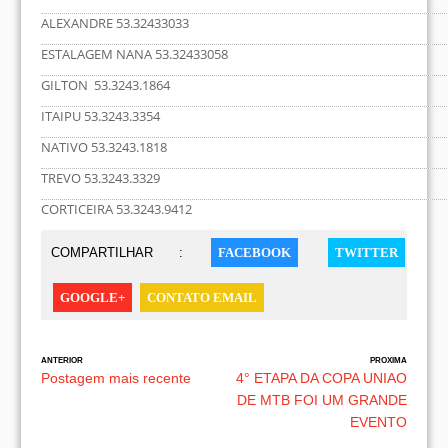
ALEXANDRE 53.32433033
ESTALAGEM NANA 53.32433058
GILTON 53.3243.1864
ITAIPU 53.3243.3354
NATIVO 53.3243.1818
TREVO 53.3243.3329
CORTICEIRA 53.3243.9412
COMPARTILHAR :
FACEBOOK
TWITTER
GOOGLE+
CONTATO EMAIL
ANTERIOR
PROXIMA
Postagem mais recente
4° ETAPA DA COPA UNIAO
DE MTB FOI UM GRANDE
EVENTO