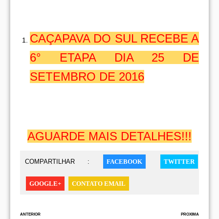
CAÇAPAVA DO SUL RECEBE A
6° ETAPA DIA 25 DE
SETEMBRO DE 2016
AGUARDE MAIS DETALHES!!!
COMPARTILHAR :
FACEBOOK
TWITTER
GOOGLE+
CONTATO EMAIL
ANTERIOR
PROXIMA