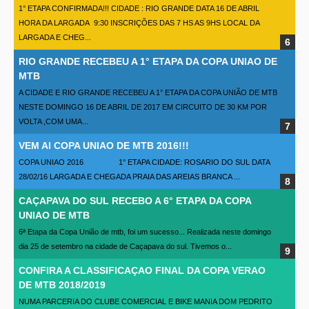
1° ETAPA CONFIRMADA!!! CIDADE : RIO GRANDE DATA 16 DE ABRIL
HORA DA LARGADA 9:30 INSCRIÇÕES DAS 7 HS AS 9HS LOCAL DA
LARGADA E CHEG...
RIO GRANDE RECEBEU A 1° ETAPA DA COPA UNIAO DE
MTB
A CIDADE E RIO GRANDE RECEBEU A 1° ETAPA DA COPA UNIÃO DE MTB
NESTE DOMINGO 16 DE ABRIL DE 2017 EM CIRCUITO DE 30 KM POR
VOLTA ,COM UMA...
VEM AI COPA UNIAO DE MTB 2016!!!
COPA UNIAO 2016 1° ETAPA CIDADE: ROSARIO DO SUL DATA
28/02/16 LARGADA E CHEGADA PRAIA DAS AREIAS BRANCA ...
CAÇAPAVA DO SUL RECEBO A 6° ETAPA DA COPA
UNIAO DE MTB
6ª Etapa da Copa União de mtb, foi um sucesso... Realizada neste domingo
dia 25 de setembro na cidade de Caçapava do sul. Tivemos o...
CONFIRA A CLASSIFICAÇAO FINAL DA COPA VERAO
DE MTB 2018/2019
NUMA PARCERIA DO CLUBE COMERCIAL E BIKE MANIA DOM PEDRITO