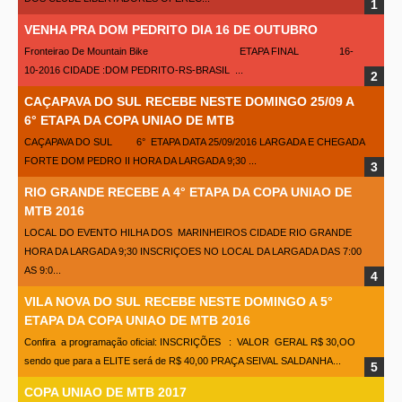
VENHA PRA DOM PEDRITO DIA 16 DE OUTUBRO
Fronteirao De Mountain Bike ETAPA FINAL 16-
10-2016 CIDADE :DOM PEDRITO-RS-BRASIL ...
CAÇAPAVA DO SUL RECEBE NESTE DOMINGO 25/09 A
6° ETAPA DA COPA UNIAO DE MTB
CAÇAPAVA DO SUL 6° ETAPA DATA 25/09/2016 LARGADA E CHEGADA
FORTE DOM PEDRO II HORA DA LARGADA 9;30 ...
RIO GRANDE RECEBE A 4° ETAPA DA COPA UNIAO DE
MTB 2016
LOCAL DO EVENTO HILHA DOS MARINHEIROS CIDADE RIO GRANDE
HORA DA LARGADA 9;30 INSCRIÇOES NO LOCAL DA LARGADA DAS 7:00
AS 9:0...
VILA NOVA DO SUL RECEBE NESTE DOMINGO A 5°
ETAPA DA COPA UNIAO DE MTB 2016
Confira a programação oficial: INSCRIÇÕES : VALOR GERAL R$ 30,OO
sendo que para a ELITE será de R$ 40,00 PRAÇA SEIVAL SALDANHA...
COPA UNIAO DE MTB 2017