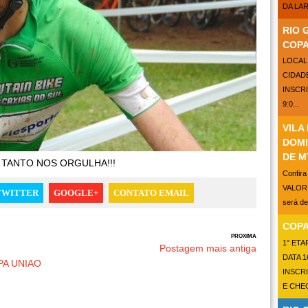
DA LAR
RIO 
COPA
LOCAL
CIDAD
INSCR
9:0...
VILA
DOMI
DE M
 TANTO NOS ORGULHA!!!
Confir
VALOR 
TWITTER
GOOGLE+
CONTATO EMAIL
será d
COPA
PROXIMA
1° ETA
Postagem mais antiga
DATA 1
PA UNIAO
INSCR
E CHEG