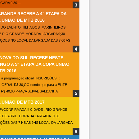
GADA 9;30 ...
GRANDE RECEBE A 4° ETAPA DA
 UNIAO DE MTB 2016
 DO EVENTO HILHA DOS MARINHEIROS
E RIO GRANDE HORA DA LARGADA 9;30
IÇOES NO LOCAL DA LARGADA DAS 7:00 AS
 NOVA DO SUL RECEBE NESTE
NGO A 5° ETAPA DA COPA UNIAO
TB 2016
a a programação oficial: INSCRIÇÕES :
GERAL R$ 30,OO sendo que para a ELITE
e R$ 40,00 PRAÇA SEIVAL SALDANHA...
 UNIAO DE MTB 2017
PA CONFIRMADA!!! CIDADE : RIO GRANDE
6 DE ABRIL HORA DA LARGADA 9:30
IÇÕES DAS 7 HS AS 9HS LOCAL DA LARGADA
...