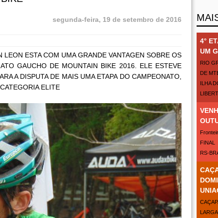
MAI
segunda-feira, 19 de setembro de 2016
4° E
UM G
N LEON ESTA COM UMA GRANDE VANTAGEN SOBRE OS
RIO G
TO GAUCHO DE MOUNTAIN BIKE 2016. ELE ESTEVE
DE MT
RA A DISPUTA DE MAIS UMA ETAPA DO CAMPEONATO,
ILHA 
 CATEGORIA ELITE
LIBER
VENH
OUT
Fron
FINAL
RS-BRA
CAÇA
DOMI
UNIA
CAÇAP
LARGA