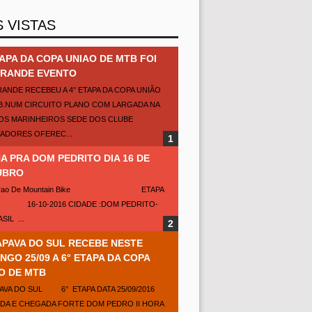
S VISTAS
TAPA DA COPA UNIAO DE MTB FOI
RANDE EVENTO
RANDE RECEBEU A 4° ETAPA DA COPA UNIÃO
B.NUM CIRCUITO PLANO COM LARGADA NA
DOS MARINHEIROS SEDE DOS CLUBE
TADORES OFEREC...
A PRA DOM PEDRITO DIA 16 DE
UBRO
teirao De Mountain Bike ETAPA
 16-10-2016 CIDADE :DOM PEDRITO-
SIL ...
PAVA DO SUL RECEBE NESTE
NGO 25/09 A 6° ETAPA DA COPA
O DE MTB
AVA DO SUL 6° ETAPA DATA 25/09/2016
DA E CHEGADA FORTE DOM PEDRO II HORA