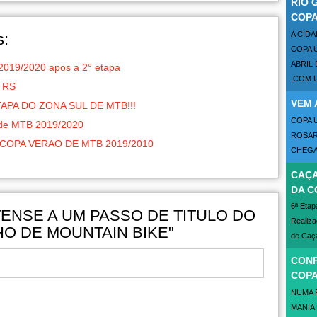
RIO 
COPA
A CIDA
s:
COPA 
ABRIL 
 2019/2020 apos a 2° etapa
,COM U
- RS
VEM 
APA DO ZONA SUL DE MTB!!!
COPA
 de MTB 2019/2020
ROSARI
COPA VERAO DE MTB 2019/2010
CHEGAD
CAÇA
DA C
6ª Etap
ITENSE A UM PASSO DE TITULO DO
Realiza
 DE MOUNTAIN BIKE"
de Caça
CONF
COPA
NUMA 
MANIA 