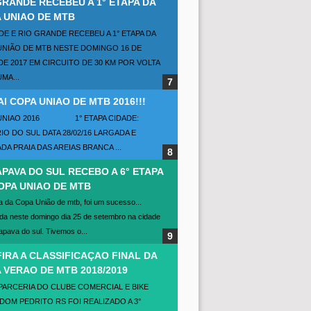
GRANDE RECEBEU A 1° ETAPA DA
 UNIAO DE MTB
DE E RIO GRANDE RECEBEU A 1° ETAPA DA
UNIÃO DE MTB NESTE DOMINGO 16 DE
DE 2017 EM CIRCUITO DE 30 KM POR VOLTA
MA...
AI COPA UNIAO DE MTB 2016!!!
 UNIAO 2016 1° ETAPA CIDADE:
O DO SUL DATA 28/02/16 LARGADA E
A PRAIA DAS AREIAS BRANCA ...
PAVA DO SUL RECEBO A 6° ETAPA
OPA UNIAO DE MTB
a da Copa União de mtb, foi um sucesso...
da neste domingo dia 25 de setembro na cidade
pava do sul. Tivemos o...
IRA A CLASSIFICAÇAO FINAL DA
 VERAO DE MTB 2018/2019
PARCERIA DO CLUBE COMERCIAL E BIKE
DOM PEDRITO RS FOI REALIZADO A 3°