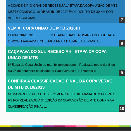
A CIDADE E RIO GRANDE RECEBEU A 1° ETAPA DA COPA UNIÃO DE MTB
NESTE DOMINGO 16 DE ABRIL DE 2017 EM CIRCUITO DE 30 KM POR
VOLTA ,COM UMA...
VEM AI COPA UNIAO DE MTB 2016!!!
COPA UNIAO 2016 1° ETAPA CIDADE: ROSARIO DO SUL DATA
28/02/16 LARGADA E CHEGADA PRAIA DAS AREIAS BRANCA ...
CAÇAPAVA DO SUL RECEBO A 6° ETAPA DA COPA
UNIAO DE MTB
6ª Etapa da Copa União de mtb, foi um sucesso... Realizada neste domingo
dia 25 de setembro na cidade de Caçapava do sul. Tivemos o...
CONFIRA A CLASSIFICAÇAO FINAL DA COPA VERAO
DE MTB 2018/2019
NUMA PARCERIA DO CLUBE COMERCIAL E BIKE MANIA DOM PEDRITO
RS FOI REALIZADO A 3° EDIÇÃO DA COPA VERÃO DE MTB CONFIRA A
CLASSIFICAÇÃO FINAL ...