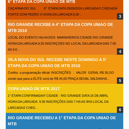
6° ETAPA DA COPA UNIAO DE MTB
CAÇAPAVA DO SUL 6° ETAPA DATA 25/09/2016 LARGADA E CHEGADA
FORTE DOM PEDRO II HORA DA LARGADA 9;30 ...
RIO GRANDE RECEBE A 4° ETAPA DA COPA UNIAO DE
MTB 2016
LOCAL DO EVENTO HILHA DOS MARINHEIROS CIDADE RIO GRANDE
HORA DA LARGADA 9;30 INSCRIÇOES NO LOCAL DA LARGADA DAS 7:00
AS 9:0...
VILA NOVA DO SUL RECEBE NESTE DOMINGO A 5°
ETAPA DA COPA UNIAO DE MTB 2016
Confira a programação oficial: INSCRIÇÕES : VALOR GERAL R$ 30,OO
sendo que para a ELITE será de R$ 40,00 PRAÇA SEIVAL SALDANHA...
COPA UNIAO DE MTB 2017
1° ETAPA CONFIRMADA!!! CIDADE : RIO GRANDE DATA 16 DE ABRIL
HORA DA LARGADA 9:30 INSCRIÇÕES DAS 7 HS AS 9HS LOCAL DA
LARGADA E CHEG...
RIO GRANDE RECEBEU A 1° ETAPA DA COPA UNIAO DE
MTB