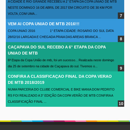
A CIDADE E RIO GRANDE RECEBEU A 1° ETAPA DA COPA UNIÃO DE MTB
NESTE DOMINGO 16 DE ABRIL DE 2017 EM CIRCUITO DE 30 KM POR
VOLTA ,COM UMA...
VEM AI COPA UNIAO DE MTB 2016!!!
COPA UNIAO 2016 1° ETAPA CIDADE: ROSARIO DO SUL DATA
28/02/16 LARGADA E CHEGADA PRAIA DAS AREIAS BRANCA ...
CAÇAPAVA DO SUL RECEBO A 6° ETAPA DA COPA
UNIAO DE MTB
6ª Etapa da Copa União de mtb, foi um sucesso... Realizada neste domingo
dia 25 de setembro na cidade de Caçapava do sul. Tivemos o...
CONFIRA A CLASSIFICAÇAO FINAL DA COPA VERAO
DE MTB 2018/2019
NUMA PARCERIA DO CLUBE COMERCIAL E BIKE MANIA DOM PEDRITO
RS FOI REALIZADO A 3° EDIÇÃO DA COPA VERÃO DE MTB CONFIRA A
CLASSIFICAÇÃO FINAL ...