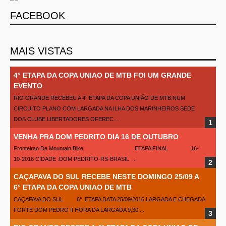
FACEBOOK
MAIS VISTAS
4° ETAPA DA COPA UNIAO DE MTB FOI UM GRANDE
EVENTO
RIO GRANDE RECEBEU A 4° ETAPA DA COPA UNIÃO DE MTB.NUM
CIRCUITO PLANO COM LARGADA NA ILHA DOS MARINHEIROS SEDE
DOS CLUBE LIBERTADORES OFEREC...
VENHA PRA DOM PEDRITO DIA 16 DE OUTUBRO
Fronteirao De Mountain Bike ETAPA FINAL 16-
10-2016 CIDADE :DOM PEDRITO-RS-BRASIL ...
CAÇAPAVA DO SUL RECEBE NESTE DOMINGO 25/09 A
6° ETAPA DA COPA UNIAO DE MTB
CAÇAPAVA DO SUL 6° ETAPA DATA 25/09/2016 LARGADA E CHEGADA
FORTE DOM PEDRO II HORA DA LARGADA 9;30 ...