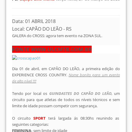
Data: 01 ABRIL 2018
Local: CAPÃO DO LEÃO - RS
GALERA do CROSS: agora tem evento na ZONA SUL.
FONTE WWW.ULCMTB.COM.BR
Dia 01 de abril, em CAPÃO DO LEÃO, a primeira edição do
EXPERIENCE CROSS COUNTRY.
Nome bonito para um evento
de alto nível !!!!
Tendo por local os
GUINDASTES DO CAPÃO DO LEÃO
, um
circuito para que atletas de todos os níveis técnicos e sem
limite de idade possam competir com segurança.
O circuito
SPORT
terá largada ás 08:30hs reunindo as
seguintes categorias:
FEMININA
- sem limite de idade