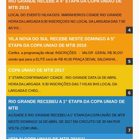
RIO GRANDE RECEBE A 4° ETAPA DA COPA UNIAO DE
MTB 2016
LOCAL DO EVENTO HILHA DOS MARINHEIROS CIDADE RIO GRANDE
HORA DA LARGADA 9;30 INSCRIÇOES NO LOCAL DA LARGADA DAS 7:00
AS 9:0...
VILA NOVA DO SUL RECEBE NESTE DOMINGO A 5°
ETAPA DA COPA UNIAO DE MTB 2016
Confira a programação oficial: INSCRIÇÕES : VALOR GERAL R$ 30,OO
sendo que para a ELITE será de R$ 40,00 PRAÇA SEIVAL SALDANHA...
COPA UNIAO DE MTB 2017
1° ETAPA CONFIRMADA!!! CIDADE : RIO GRANDE DATA 16 DE ABRIL
HORA DA LARGADA 9:30 INSCRIÇÕES DAS 7 HS AS 9HS LOCAL DA
LARGADA E CHEG...
RIO GRANDE RECEBEU A 1° ETAPA DA COPA UNIAO DE
MTB
A CIDADE E RIO GRANDE RECEBEU A 1° ETAPA DA COPA UNIÃO DE MTB
NESTE DOMINGO 16 DE ABRIL DE 2017 EM CIRCUITO DE 30 KM POR
VOLTA ,COM UMA...